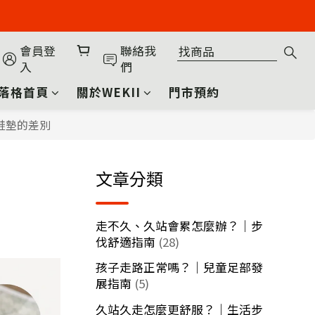
會員登
聯絡我
入
們
落格首頁
關於WEKII
門市預約
鞋墊的差別
文章分類
走不久、久站會累怎麼辦？｜步
伐舒適指南
(28)
孩子走路正常嗎？｜兒童足部發
展指南
(5)
久站久走怎麼更舒服？｜生活步