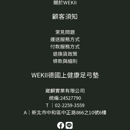
關於WEKII
更換襪子開始；但如果已經疼痛、擴散或看起來不像單
純角質，請不要自行判斷。什麼情況需要找專業人員？
顧客須知
如果出現以下情況，建議不要自行處理：白色硬塊越來
越痛，或走路踩壓明顯不舒服。表面有流血、破皮、滲
常見問題
液或紅腫。出現小黑點、粗糙突起，或懷疑可能是足底
運送服務方式
疣。數量變多、範圍變大，或反覆在同一位置出現。本
付款服務方式
身有糖尿病、循環不良、免疫功能較弱或傷口不易癒
退換貨政策
合。無法判斷是雞眼、厚繭、疣或其他皮膚狀況。行動
條款與細則
觀察建議如果你發現腳底白色硬塊總是長在同一個受壓
位置，或穿特定鞋款時特別有感，可以帶著平常最常穿
WEKII德國上健康足弓墊
的鞋，到 WEKII 門市進行足壓拓印觀察與鞋款適配體
驗。透過現場觀察，你可以更了解腳底受力、鞋內空間
與日常支撐需求，再判斷是否需要調整鞋款或鞋內支撐
崴麒實業有限公司
條件。結論：腳底長白白一顆，不要只急著判斷是不是
統編:24527790
雞眼腳底長白白一顆，可能是雞眼、厚繭、鞋內摩擦後
T ｜02-2259-3559
的角質變化，也可能是需要專業判斷的足底疣或其他皮
A｜新北市中和區中正路866之10號6樓
膚狀況。單靠顏色和外觀，很難直接下結論。更實際的
方式，是先觀察它的位置、觸感、走路踩壓感、穿鞋摩