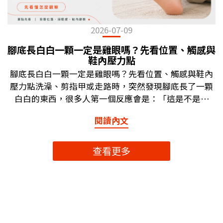
2026-07-09
腳底長白白一顆一定是雞眼嗎？先看位置、觸感與
鞋內壓力點
腳底長白白一顆一定是雞眼嗎？先看位置、觸感與鞋內
壓力點洗澡、剪指甲或走路時，突然發現腳底長了一顆
白白的東西，很多人第一個反應會是：「這是不是雞
眼？」如果走路踩到會痛、摸起來硬硬的，這個疑問就
閱讀內文
更明顯。但腳底長白白一顆，不一定就是雞眼。它也可
能和厚繭、鞋內摩擦、局部壓力點、水泡後的角質變
化，或足底疣等狀況有關。不同情況的外觀、觸感、位
查看更多
置與踩壓感受可能相似，單靠肉眼不一定能準確判斷。
這篇文章會用日常觀察的角度，帶你從「長在哪裡、摸
起來如何、走路踩壓感、穿鞋是否摩擦」幾個方向初步
了解。本文不作為醫療診斷，如果白色硬塊持續變大、
明顯疼痛、流血、擴散，或你有特殊身體狀況，建議尋