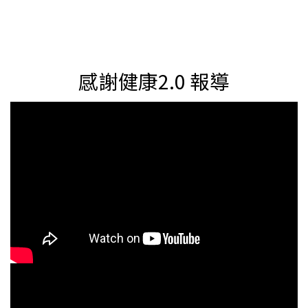
痛？穿特定鞋子時是否更明顯？這些線索會比單看顏色
更有幫助。腳底白色凸起不一定只有單一原因，建議先
從位置、觸感與穿鞋摩擦開始觀察。可以先從這 5 個方
向觀察1. 長的位置是不是常受壓？腳底最容易受到壓力
與摩擦的位置，通常包含前掌、腳跟、腳趾下方、腳掌
感謝健康2.0 報導
外側，或鞋內某個固定摩擦點。如果白白一顆剛好長在
這些區域，就可以先觀察是否和走路受力、鞋底磨耗或
鞋內空間有關。例如：某雙鞋穿起來特別擠、特別磨，
或走久後同一個點總是覺得被頂到，就代表鞋內壓力點
可能是重要線索。2. 摸起來是硬硬的，還是像水泡？如
果摸起來硬硬的、表面比較厚，可能和角質堆積、厚繭
或雞眼類型的變化有關。若比較像水泡、裡面有液體
感，則可能和短時間摩擦、鞋子磨腳或長時間走路有
關。不過，觸感只能作為初步觀察，不能直接判斷是什
麼。如果你不確定，或白色凸起持續不退、反覆出現，
就建議尋求專業人員協助。3. 走路踩到會不會痛？有些
白色硬塊平常沒感覺，但走路踩到時會覺得像有一顆小
石頭卡在腳底；也有些是穿特定鞋款、走久或站久後才