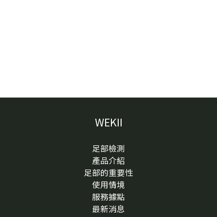
窄、鞋底太硬或太軟、鞋墊塌陷、鞋內空間讓腳滑動、
鞋底磨偏，或長時間久站久走讓某個位置承受較多壓
力。這也是為什麼有些人換鞋後，腳底某一顆白色硬塊
會變得更有感；也有人只有在特定鞋款、特定工作環境
或長時間走路後才明顯。這時候，鞋款和足底受力就很
值得一起觀察。腳底白色硬塊日常觀察表它長在前掌、
腳跟、腳趾下方，還是足弓附近？摸起來是硬硬的、粗
糙的，還是像水泡？走路踩到會不會痛？是直接壓會
痛，還是穿鞋後才痛？表面有沒有小黑點、粗糙、流血
或變多？是否只有穿某雙鞋時特別明顯？鞋底是否磨
WEKII
偏，或鞋墊是否已經塌陷？不建議自己剪、挖、削很多
人看到腳底白白一顆，會想用指甲剪、刀片或工具把它
足部檢測
剪掉。但腳底皮膚承重多、容易摩擦，如果自行剪挖過
產品介紹
深，可能造成破皮、疼痛、出血或感染風險。尤其如果
足部的重要性
你本身有糖尿病、循環不良、傷口不易癒合、感覺較遲
使用情境
鈍，或過去有足部傷口經驗，更不建議自行處理腳底硬
服務據點
塊或厚皮，應先尋求專業人員協助。若只是輕微摩擦造
最新消息
成的厚皮，可以先從減少摩擦、檢查鞋款、保持乾燥與