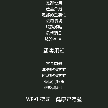
向觀察1. 長的位置是不是常受壓？腳底最容易受到壓力
足部檢測
與摩擦的位置，通常包含前掌、腳跟、腳趾下方、腳掌
產品介紹
外側，或鞋內某個固定摩擦點。如果白白一顆剛好長在
足部的重要性
這些區域，就可以先觀察是否和走路受力、鞋底磨耗或
使用情境
鞋內空間有關。例如：某雙鞋穿起來特別擠、特別磨，
服務據點
或走久後同一個點總是覺得被頂到，就代表鞋內壓力點
最新消息
可能是重要線索。2. 摸起來是硬硬的，還是像水泡？如
關於WEKII
果摸起來硬硬的、表面比較厚，可能和角質堆積、厚繭
顧客須知
或雞眼類型的變化有關。若比較像水泡、裡面有液體
感，則可能和短時間摩擦、鞋子磨腳或長時間走路有
關。不過，觸感只能作為初步觀察，不能直接判斷是什
常見問題
麼。如果你不確定，或白色凸起持續不退、反覆出現，
運送服務方式
就建議尋求專業人員協助。3. 走路踩到會不會痛？有些
付款服務方式
白色硬塊平常沒感覺，但走路踩到時會覺得像有一顆小
退換貨政策
石頭卡在腳底；也有些是穿特定鞋款、走久或站久後才
條款與細則
特別明顯。如果踩壓時不舒服，可以先觀察它是否位在
鞋內最容易受壓的位置，例如前掌中央、腳趾下方或腳
WEKII德國上健康足弓墊
跟。這類位置通常也和鞋內支撐、鞋底穩定與足底受力