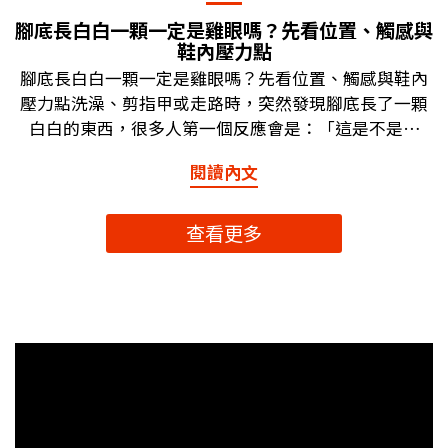
腳底長白白一顆一定是雞眼嗎？先看位置、觸感與
鞋內壓力點
腳底長白白一顆一定是雞眼嗎？先看位置、觸感與鞋內
壓力點洗澡、剪指甲或走路時，突然發現腳底長了一顆
白白的東西，很多人第一個反應會是：「這是不是雞
眼？」如果走路踩到會痛、摸起來硬硬的，這個疑問就
閱讀內文
更明顯。但腳底長白白一顆，不一定就是雞眼。它也可
能和厚繭、鞋內摩擦、局部壓力點、水泡後的角質變
化，或足底疣等狀況有關。不同情況的外觀、觸感、位
查看更多
置與踩壓感受可能相似，單靠肉眼不一定能準確判斷。
這篇文章會用日常觀察的角度，帶你從「長在哪裡、摸
起來如何、走路踩壓感、穿鞋是否摩擦」幾個方向初步
了解。本文不作為醫療診斷，如果白色硬塊持續變大、
明顯疼痛、流血、擴散，或你有特殊身體狀況，建議尋
求專業人員評估。文章重點快速看腳底白白一顆不一定
是雞眼，也可能和厚繭、鞋內摩擦、局部壓力點或足底
疣有關。可以先觀察位置、觸感、是否凸起、是否硬、