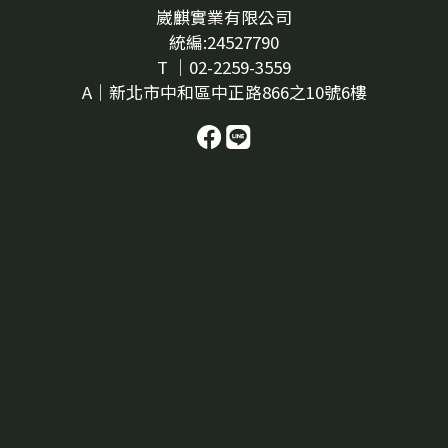
有關。4. 表面有沒有黑點、粗糙或擴散？如果表面粗
崴麒實業有限公司
糙、看起來像一小塊突起，或裡面有小黑點，可能需要
統編:24527790
特別留意。某些足底疣外觀可能與厚繭、雞眼相似，也
T ｜02-2259-3559
可能出現在腳底承重處。這種情況不建議自行挖除或亂
A｜新北市中和區中正路866之10號6樓
貼藥，尤其是如果它開始變多、擴散、流血或越來越
痛，應該交由專業人員評估。5. 是否只穿某些鞋時特別
明顯？如果平常赤腳不太有感覺，但穿某雙鞋後特別容
易踩到、摩擦或疼痛，那就很可能和鞋內空間、鞋底穩
定性、鞋墊厚度、鞋型寬窄有關。這時候不要只看腳底
那一顆，也要一起看鞋子：鞋內是否太窄？鞋墊是否塌
陷？鞋底是否磨偏？走久後腳是否會滑動？這些都可能
讓某個腳底位置反覆受壓。不要只看白色硬塊，也要看
它為什麼長在那裡腳底白色硬塊可能和局部摩擦、壓力
點與鞋內穩定性有關。與其只處理表面，更值得觀察的
是：這個位置是不是長期被鞋子頂到、被體重壓到，或
在走路時承受過多摩擦。雞眼、厚繭、足底疣，可以怎
麼初步區分？以下整理常見觀察方向，但這不是診斷
表。如果你不確定自己是哪一種，或已經出現明顯不