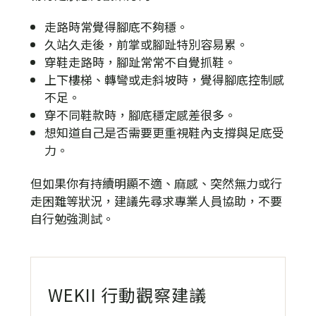
走路時常覺得腳底不夠穩。
久站久走後，前掌或腳趾特別容易累。
穿鞋走路時，腳趾常常不自覺抓鞋。
上下樓梯、轉彎或走斜坡時，覺得腳底控制感
不足。
穿不同鞋款時，腳底穩定感差很多。
想知道自己是否需要更重視鞋內支撐與足底受
力。
但如果你有持續明顯不適、麻感、突然無力或行
走困難等狀況，建議先尋求專業人員協助，不要
自行勉強測試。
WEKII 行動觀察建議