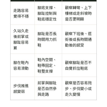
腳底支撐、
觀察轉彎、上下
走路容易
腳趾控制與
樓梯或走斜坡時
覺得不穩
鞋底穩定性
是否更明顯
久站久走
腳趾是否長
觀察下班後、逛
後前掌或
時間用力抓
街後或長時間通
腳趾容易
鞋
勤後的感受
累
鞋內空間、
腳在鞋內
觀察腳趾是否不
鞋帶固定、
容易滑動
自覺抓住鞋底
鞋墊支撐
前掌與腳趾
觀察是否容易拖
步伐推進
是否自然參
步、步伐變小或
感變弱
與走路
走久變慢