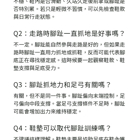
不穩、鞋內是否滑動、久站久走後前掌或腳趾是
否特別累。若只是輕微不習慣，可以先檢查鞋款
與日常行走狀態。
Q2：走路時腳趾一直抓地是好事嗎？
不一定。腳趾能自然參與走路是好的，但如果走
路時腳趾一直用力抓地或抓鞋，反而可能代表腳
底正在尋找穩定感。這時候要一起觀察鞋款、鞋
墊支撐與足底受力。
Q3：腳趾抓地力和足弓有關嗎？
有關，但不是同一件事。腳趾偏向末端控制，足
弓偏向中段支撐。當足弓支撐條件不足時，腳趾
可能會增加出力來維持穩定。
Q4：鞋墊可以取代腳趾訓練嗎？
不建議這樣理解。鞋墊主要是協助足底在鞋內獲