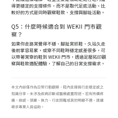
得更穩定的支撐條件，而不是取代足底活動。比
較好的方式是同時觀察鞋款、支撐與腳趾活動。
Q5：什麼時候適合到 WEKII 門市觀
察？
如果你走路常覺得不穩、腳趾常抓鞋、久站久走
後前掌容易累，或穿不同鞋時穩定感差很多，可
以帶著常穿的鞋到 WEKII 門市，透過足壓拓印觀
察與鞋款適配體驗，了解自己的日常支撐需求。
本文內容僅作為日常行動觀察、鞋內支撐與行走穩定感之
知識分享，未涉及疾病診斷或醫療處置用途。若有持續疼
痛、麻感、頭暈、無力、行走困難或其他明顯不適，建議
尋求專業人員協助。