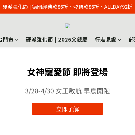
2026父親節慶 硬派強化節  | 來店免費足壓檢測 >> 點擊了解
硬派強化節 | 德國經典款86折、登頂款86折、ALLDAY92折
2026父親節慶 硬派強化節  | 來店免費足壓檢測 >> 點擊了解
台門市
硬派強化節 | 2026父親慶
行走見證
部
女神寵愛節 即將登場
3/28-4/30 女王啟航 早鳥開跑
立即了解