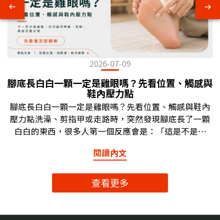
2026-07-09
腳底長白白一顆一定是雞眼嗎？先看位置、觸感與
鞋內壓力點
腳底長白白一顆一定是雞眼嗎？先看位置、觸感與鞋內
壓力點洗澡、剪指甲或走路時，突然發現腳底長了一顆
白白的東西，很多人第一個反應會是：「這是不是雞
眼？」如果走路踩到會痛、摸起來硬硬的，這個疑問就
閱讀內文
更明顯。但腳底長白白一顆，不一定就是雞眼。它也可
能和厚繭、鞋內摩擦、局部壓力點、水泡後的角質變
化，或足底疣等狀況有關。不同情況的外觀、觸感、位
查看更多
置與踩壓感受可能相似，單靠肉眼不一定能準確判斷。
這篇文章會用日常觀察的角度，帶你從「長在哪裡、摸
起來如何、走路踩壓感、穿鞋是否摩擦」幾個方向初步