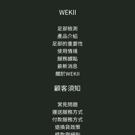
了解。本文不作為醫療診斷，如果白色硬塊持續變大、
WEKII
明顯疼痛、流血、擴散，或你有特殊身體狀況，建議尋
求專業人員評估。文章重點快速看腳底白白一顆不一定
是雞眼，也可能和厚繭、鞋內摩擦、局部壓力點或足底
足部檢測
疣有關。可以先觀察位置、觸感、是否凸起、是否硬、
產品介紹
踩壓時是否不舒服，以及是否常在鞋內摩擦。如果長在
足部的重要性
常受壓的位置，例如前掌、腳跟或腳趾下方，鞋款與足
使用情境
底受力很值得一起檢查。不建議自行用刀片剪、挖、
服務據點
削，避免造成皮膚受傷或感染風險。若有明顯疼痛、流
最新消息
血、擴散、反覆出現，或本身有糖尿病、循環不良等狀
關於WEKII
況，建議先找專業人員評估。腳底長白白一顆，一定是
顧客須知
雞眼嗎？不一定。腳底皮膚每天承受走路、站立、鞋內
摩擦與體重壓力，當某個位置長期受到刺激時，皮膚可
能會變厚、變硬，甚至形成一小塊白色或偏黃的角質
常見問題
區。有些人看到白白一顆，就直接以為是雞眼；但實際
運送服務方式
上，雞眼、厚繭、足底疣或摩擦後的角質變化，都可能
付款服務方式
讓腳底看起來像有一顆白色凸起。這些狀況外觀看起來
退換貨政策
接近，但形成原因與處理方式不一定相同。所以，比起
條款與細則