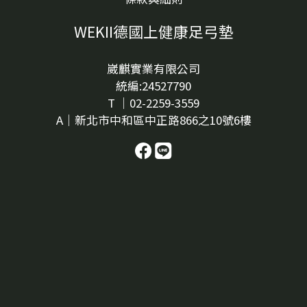
急著判斷「是不是雞眼」，更建議先從日常觀察開始：
WEKII德國上健康足弓墊
它長在哪裡？摸起來是硬的還是軟的？走路踩到會不會
痛？穿特定鞋子時是否更明顯？這些線索會比單看顏色
更有幫助。腳底白色凸起不一定只有單一原因，建議先
崴麒實業有限公司
從位置、觸感與穿鞋摩擦開始觀察。可以先從這 5 個方
統編:24527790
向觀察1. 長的位置是不是常受壓？腳底最容易受到壓力
T ｜02-2259-3559
與摩擦的位置，通常包含前掌、腳跟、腳趾下方、腳掌
A｜新北市中和區中正路866之10號6樓
外側，或鞋內某個固定摩擦點。如果白白一顆剛好長在
這些區域，就可以先觀察是否和走路受力、鞋底磨耗或
鞋內空間有關。例如：某雙鞋穿起來特別擠、特別磨，
或走久後同一個點總是覺得被頂到，就代表鞋內壓力點
可能是重要線索。2. 摸起來是硬硬的，還是像水泡？如
果摸起來硬硬的、表面比較厚，可能和角質堆積、厚繭
或雞眼類型的變化有關。若比較像水泡、裡面有液體
感，則可能和短時間摩擦、鞋子磨腳或長時間走路有
關。不過，觸感只能作為初步觀察，不能直接判斷是什
麼。如果你不確定，或白色凸起持續不退、反覆出現，
就建議尋求專業人員協助。3. 走路踩到會不會痛？有些