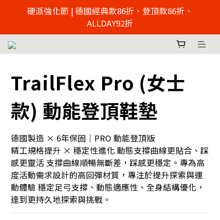
2026父親節慶 硬派強化節  | 來店免費足壓檢測 >> 點擊
硬派強化節 | 德國經典款86折、登頂款86折、
了解
ALLDAY92折
2026父親節慶 硬派強化節  | 來店免費足壓檢測 >> 點擊
了解
TrailFlex Pro (女士
款) 動能登頂鞋墊
德國製造 × 6年保固｜PRO 動能登頂版
精工規格提升 × 穩定性進化 動態支撐曲線更貼合、踩
感更靈活 支撐曲線順暢無斷差，踩感更穩定。專為高
度活動需求設計的高回彈材質，專注於提升探索與運
動體驗 穩定足弓支撐、動態適應性、全身結構優化，
達到更持久地探索與挑戰。