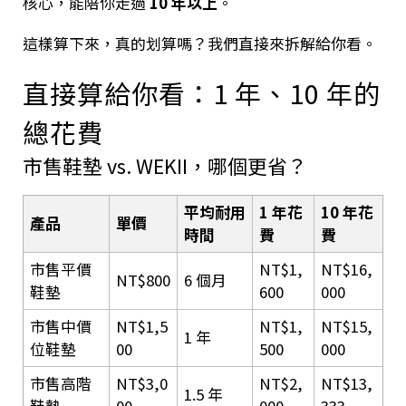
核心，能陪你走過
10 年以上
。
這樣算下來，真的划算嗎？我們直接來拆解給你看。
直接算給你看：1 年、10 年的
總花費
市售鞋墊 vs. WEKII，哪個更省？
平均耐用
1 年花
10 年花
產品
單價
時間
費
費
市售平價
NT$1,
NT$16,
NT$800
6 個月
鞋墊
600
000
市售中價
NT$1,5
NT$1,
NT$15,
1 年
位鞋墊
00
500
000
市售高階
NT$3,0
NT$2,
NT$13,
1.5 年
鞋墊
00
000
333