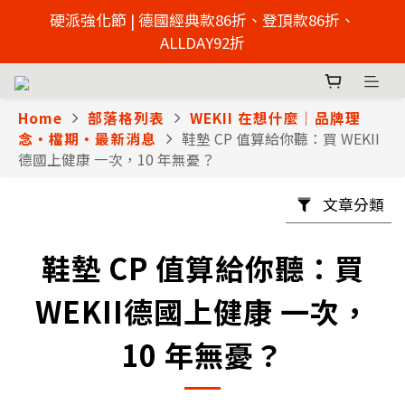
2026父親節慶 硬派強化節  | 來店免費足壓檢測 >> 點擊
硬派強化節 | 德國經典款86折、登頂款86折、
了解
ALLDAY92折
2026父親節慶 硬派強化節  | 來店免費足壓檢測 >> 點擊
了解
Home
部落格列表
WEKII 在想什麼｜品牌理
念・檔期・最新消息
鞋墊 CP 值算給你聽：買 WEKII
德國上健康 一次，10 年無憂？
文章分類
鞋墊 CP 值算給你聽：買
WEKII德國上健康 一次，
10 年無憂？