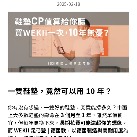
2025-02-18
一雙鞋墊，竟然可以用 10 年？
你有沒有想過，一雙好的鞋墊，究竟能撐多久？市面
上大多數鞋墊的壽命在
3 個月至 1 年
，雖然單價便
宜，但每年更換下來，
長期花費可能遠超你的想像
。
而
WEKII 足弓墊 | 德國款
，以
德國製造
與
高耐用度
為